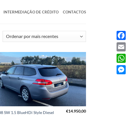
INTERMEDIAÇÃO DE CRÉDITO
CONTACTOS
rdenado
or
Face
ais
Email
ecentes
What
Mess
€
14.950,00
 SW 1.5 BlueHDi Style Diesel