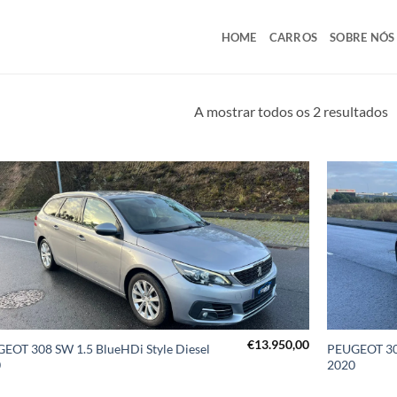
HOME
CARROS
SOBRE NÓS
O
A mostrar todos os 2 resultados
p
m
r
€
13.950,00
EOT 308 SW 1.5 BlueHDi Style Diesel
PEUGEOT 308
0
2020