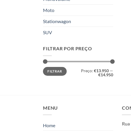
Moto
Stationwagon
SUV
FILTRAR POR PREÇO
Preço
Preço
Preço:
€13.950
—
FILTRAR
mínimo
máximo
€14.950
MENU
CO
Rua 
Home