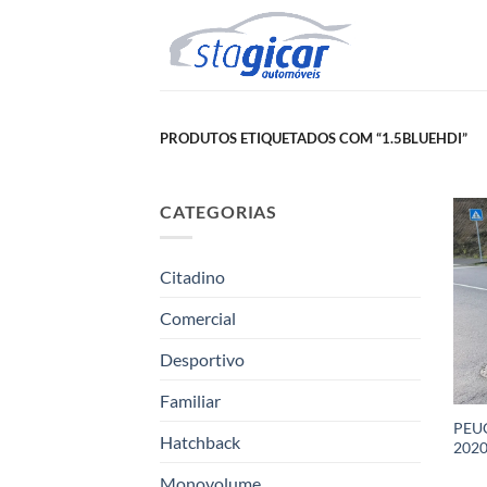
Skip
to
content
PRODUTOS ETIQUETADOS COM “1.5BLUEHDI”
CATEGORIAS
Citadino
Comercial
Desportivo
Familiar
PEUG
Hatchback
202
Monovolume